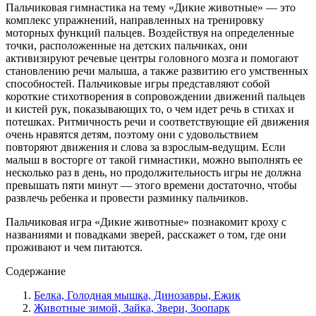
Пальчиковая гимнастика на тему «Дикие животные» — это
комплекс упражнений, направленных на тренировку
моторных функций пальцев. Воздействуя на определенные
точки, расположенные на детских пальчиках, они
активизируют речевые центры головного мозга и помогают
становлению речи малыша, а также развитию его умственных
способностей. Пальчиковые игры представляют собой
короткие стихотворения в сопровождении движений пальцев
и кистей рук, показывающих то, о чем идет речь в стихах и
потешках. Ритмичность речи и соответствующие ей движения
очень нравятся детям, поэтому они с удовольствием
повторяют движения и слова за взрослым-ведущим. Если
малыш в восторге от такой гимнастики, можно выполнять ее
несколько раз в день, но продолжительность игры не должна
превышать пяти минут — этого времени достаточно, чтобы
развлечь ребенка и провести разминку пальчиков.
Пальчиковая игра «Дикие животные» познакомит кроху с
названиями и повадками зверей, расскажет о том, где они
проживают и чем питаются.
Содержание
Белка, Голодная мышка, Динозавры, Ежик
Животные зимой, Зайка, Звери, Зоопарк