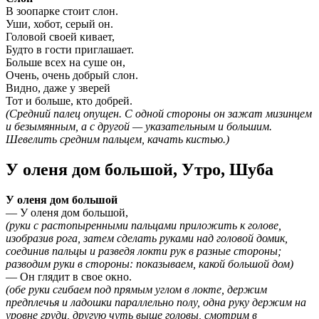
В зоопарке стоит слон.
Уши, хобот, серый он.
Головой своей кивает,
Будто в гости приглашает.
Больше всех на суше он,
Очень, очень добрый слон.
Видно, даже у зверей
Тот и больше, кто добрей.
(Средний палец опущен. С одной стороны он зажат мизинцем
и безымянным, а с другой — указательным и большим.
Шевелить средним пальцем, качать кистью.)
У оленя дом большой, Утро, Шуба
У оленя дом большой
— У оленя дом большой,
(руки с растопыренными пальцами приложить к голове,
изобразив рога, затем сделать руками над головой домик,
соединив пальцы и разведя локти рук в разные стороны;
разводим руки в стороны: показываем, какой большой дом)
— Он глядит в свое окно.
(обе руки сгибаем под прямым углом в локте, держим
предплечья и ладошки параллельно полу, одна руку держим на
уровне груди, другую чуть выше головы, смотрим в