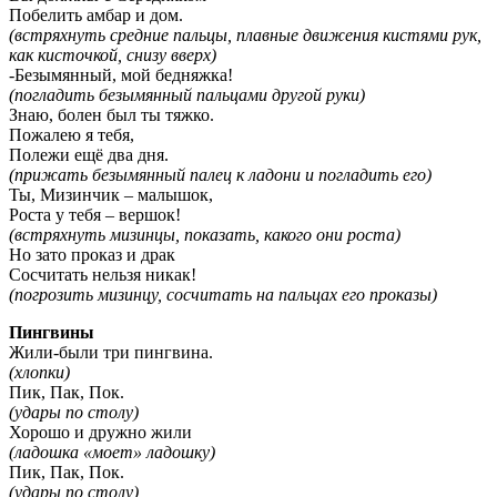
Побелить амбар и дом.
(встряхнуть средние пальцы, плавные движения кистями рук,
как кисточкой, снизу вверх)
-Безымянный, мой бедняжка!
(погладить безымянный пальцами другой руки)
Знаю, болен был ты тяжко.
Пожалею я тебя,
Полежи ещё два дня.
(прижать безымянный палец к ладони и погладить его)
Ты, Мизинчик – малышок,
Роста у тебя – вершок!
(встряхнуть мизинцы, показать, какого они роста)
Но зато проказ и драк
Сосчитать нельзя никак!
(погрозить мизинцу, сосчитать на пальцах его проказы)
Пингвины
Жили-были три пингвина.
(хлопки)
Пик, Пак, Пок.
(удары по столу)
Хорошо и дружно жили
(ладошка «моет» ладошку)
Пик, Пак, Пок.
(удары по столу)