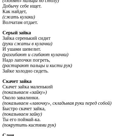
(«ходят» пальцы по столу)
Добычу себе ищет.
Как найдет,
(сжать кулаки)
Волчатам отдает.
Серый зайка
Зайка серенький сидит
(руки сжаты в кулачки)
И ушами шевелит.
(разгибают и сгибают кулачки)
Надо лапочки погреть,
(растирают пальцы и кисти рук)
Зайке холодно сидеть.
Скачет зайка
Скачет зайка маленький
(показываем «зайку»)
Около завалинки.
(показываем «лавочку», складывая руки перед собой)
Быстро скачет зайка,
(показываем зайку)
Ты его поймай-ка.
(покрутить кистями рук)
Слон