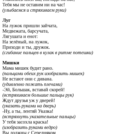
Тебя мы не оставим ни на час!
(улыбаемся и стряхиваем руки)
Луг
На лужок пришли зайчата,
Медвежата, барсучата,
Лягушата и енот:
На зелёный, на лужок,
Приходи и ты, дружок.
(сгибание пальцев в кулак в ритме потешки)
Мишки
Мама мишек будит рано.
(пальцами обеих рук изобразить мишек)
Не встают они с дивана.
(удивленно пожать плечами)
-Эй, Большак, вставай скорей!
(встряхиваем большие пальцы рук)
Ждут друзья уж у дверей!
(указать руками на дверь)
-Ну, а ты, лентяй Указка!
(встряхнуть указательные пальцы)
У тебя засохла краска!
(изобразить руками ведро)
Вы должны с Середняком