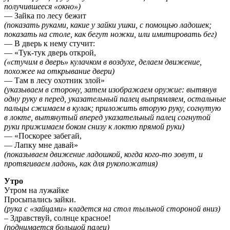
получившееся «окно»)
— Зайка по лесу бежит
(показать руками, какие у зайки ушки, с помощью ладошек;
показать на столе, как бегут ножки, или имитировать бег)
— В дверь к нему стучит:
— «Тук-тук дверь открой,
(«стучим в дверь» кулачком в воздухе, делаем движение,
похожее на открывание двери)
— Там в лесу охотник злой»
(указываем в сторону, затем изображаем оружие: вытянув
одну руку в перед, указательный палец выпрямляем, остальные
пальцы сжимаем в кулак; приложить вторую руку, согнутую
в локте, вытянутый вперед указательный палец согнутой
руки прижимаем боком снизу к локтю прямой руки)
— «Поскорее забегай,
— Лапку мне давай»
(показываем движение ладошкой, когда кого-то зовут, и
протягиваем ладонь, как для рукопожатия)
Утро
Утром на лужайке
Просыпались зайки.
(рука с «зайцами» кладется на стол тыльной стороной вниз)
– Здравствуй, солнце красное!
(поднимается большой палец)