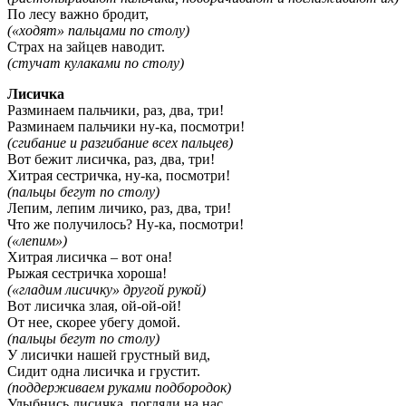
По лесу важно бродит,
(«ходят» пальцами по столу)
Страх на зайцев наводит.
(стучат кулаками по столу)
Лисичка
Разминаем пальчики, раз, два, три!
Разминаем пальчики ну-ка, посмотри!
(сгибание и разгибание всех пальцев)
Вот бежит лисичка, раз, два, три!
Хитрая сестричка, ну-ка, посмотри!
(пальцы бегут по столу)
Лепим, лепим личико, раз, два, три!
Что же получилось? Ну-ка, посмотри!
(«лепим»)
Хитрая лисичка – вот она!
Рыжая сестричка хороша!
(«гладим лисичку» другой рукой)
Вот лисичка злая, ой-ой-ой!
От нее, скорее убегу домой.
(пальцы бегут по столу)
У лисички нашей грустный вид,
Сидит одна лисичка и грустит.
(поддерживаем руками подбородок)
Улыбнись лисичка, погляди на нас,