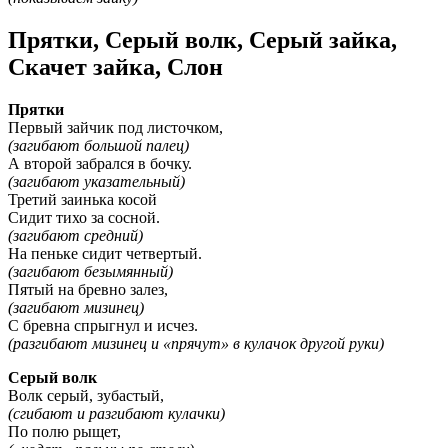
Прятки, Серый волк, Серый зайка,
Скачет зайка, Слон
Прятки
Первый зайчик под листочком,
(загибают большой палец)
А второй забрался в бочку.
(загибают указательный)
Третий заинька косой
Сидит тихо за сосной.
(загибают средний)
На пеньке сидит четвертый.
(загибают безымянный)
Пятый на бревно залез,
(загибают мизинец)
С бревна спрыгнул и исчез.
(разгибают мизинец и «прячут» в кулачок другой руки)
Серый волк
Волк серый, зубастый,
(сгибают и разгибают кулачки)
По полю рыщет,