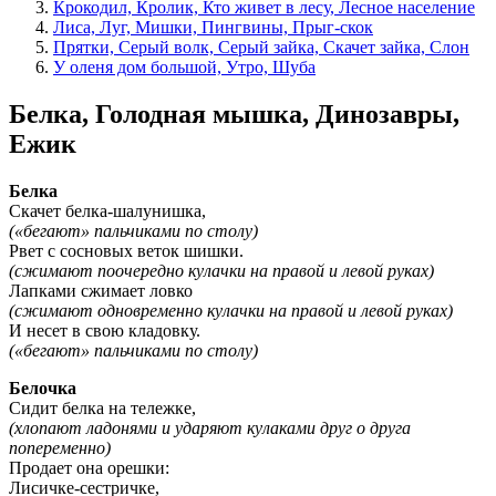
Крокодил, Кролик, Кто живет в лесу, Лесное население
Лиса, Луг, Мишки, Пингвины, Прыг-скок
Прятки, Серый волк, Серый зайка, Скачет зайка, Слон
У оленя дом большой, Утро, Шуба
Белка, Голодная мышка, Динозавры,
Ежик
Белка
Скачет белка-шалунишка,
(«бегают» пальчиками по столу)
Рвет с сосновых веток шишки.
(сжимают поочередно кулачки на правой и левой руках)
Лапками сжимает ловко
(сжимают одновременно кулачки на правой и левой руках)
И несет в свою кладовку.
(«бегают» пальчиками по столу)
Белочка
Сидит белка на тележке,
(хлопают ладонями и ударяют кулаками друг о друга
попеременно)
Продает она орешки:
Лисичке-сестричке,