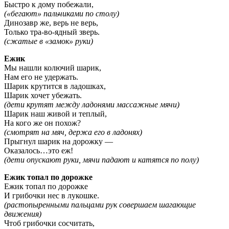
Быстро к дому побежали,
(«бегают» пальчиками по столу)
Динозавр же, верь не верь,
Только тра-во-ядный зверь.
(сжатые в «замок» руки)
Ежик
Мы нашли колючий шарик,
Нам его не удержать.
Шарик крутится в ладошках,
Шарик хочет убежать.
(дети крутят между ладонями массажные мячи)
Шарик наш живой и теплый,
На кого же он похож?
(смотрят на мяч, держа его в ладонях)
Прыгнул шарик на дорожку —
Оказалось…это еж!
(дети опускают руки, мячи падают и катятся по полу)
Ежик топал по дорожке
Ежик топал по дорожке
И грибочки нес в лукошке.
(растопыренными пальцами рук совершаем шагающие
движения)
Чтоб грибочки сосчитать,