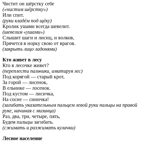
Чистит он шёрстку себе
(«чистим шёрстку»)
Или спит.
(руки кладём под щёку)
Кролик ушами всегда шевелит.
(шевелим «ушами»)
Слышит шаги и лисиц, и волков,
Прячется в норку свою от врагов.
(закрыть лицо ладонями)
Кто живет в лесу
Кто в лесочке живет?
(переплести пальчики, имитируя лес)
Под корягой — старый крот,
За горой — лисенок,
В ельнике — лосенок.
Под кустом — лисичка,
На сосне — синичка!
(загибать указательным пальцем левой руки пальцы на правой
руке, начиная с мизинца)
Раз, два, три, четыре, пять,
Будем пальцы загибать.
(сжимать и разжимать кулачки)
Лесное население