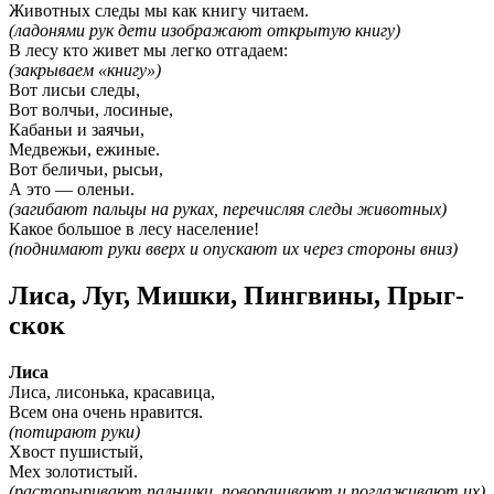
Животных следы мы как книгу читаем.
(ладонями рук дети изображают открытую книгу)
В лесу кто живет мы легко отгадаем:
(закрываем «книгу»)
Вот лисьи следы,
Вот волчьи, лосиные,
Кабаньи и заячьи,
Медвежьи, ежиные.
Вот беличьи, рысьи,
А это — оленьи.
(загибают пальцы на руках, перечисляя следы животных)
Какое большое в лесу население!
(поднимают руки вверх и опускают их через стороны вниз)
Лиса, Луг, Мишки, Пингвины, Прыг-
скок
Лиса
Лиса, лисонька, красавица,
Всем она очень нравится.
(потирают руки)
Хвост пушистый,
Мех золотистый.
(растопыривают пальчики, поворачивают и поглаживают их)