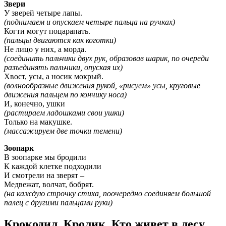
Звери
У зверей четыре лапы.
(поднимаем и опускаем четыре пальца на ручках)
Когти могут поцарапать.
(пальцы двигаются как коготки)
Не лицо у них, а морда.
(соединить пальчики двух рук, образовав шарик, по очереди
разъединять пальчики, опуская их)
Хвост, усы, а носик мокрый.
(волнообразные движения рукой, «рисуем» усы, круговые
движения пальцем по кончику носа)
И, конечно, ушки
(растираем ладошками свои ушки)
Только на макушке.
(массажируем две точки темени)
Зоопарк
В зоопарке мы бродили
К каждой клетке подходили
И смотрели на зверят –
Медвежат, волчат, бобрят.
(на каждую строчку стиха, поочередно соединяем большой
палец с другими пальцами руки)
Крокодил, Кролик, Кто живет в лесу,