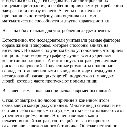
возрастом в 62 года. Исследователи анализировали их
пищевые пристрастия, и особенно привычку к употреблению
завтрака или отказу от него. А тесты на интеллект
проводились по телефону, они оценивали память,
математические способности и другие характеристики.
Названа обязательная для употребления людьми зелень
Естественно, что исследователи учитывали разные факторы
образа жизни и здоровья, которые способны влиять на
интеллект. Но даже с их учётом было установлено, что приём
пищи по равномерному графику лучше всего укрепляет
когнитивное здоровье. А вот пропуск завтрака увеличивает
риск его нарушений. Полученные результаты полностью
совпадают с аналогичными выводами в ходе предыдущих
исследований, касающихся детей, подростков и молодых
людей, которые часто пропускают приёмы пищи.
Выявлена самая опасная привычка современных людей
Отказ от завтрака по любой причине в конечном итоге
оказывается контрпродуктивным. Многие люди спешат и не
считают себя голодными по утрам, из-за чего отказываются от
утреннего приёма пищи. Это неправильно, как и
некачественный завтрак, состоящий только из простых
сахаров вроде шоколадного батончика. Он тоже негативно