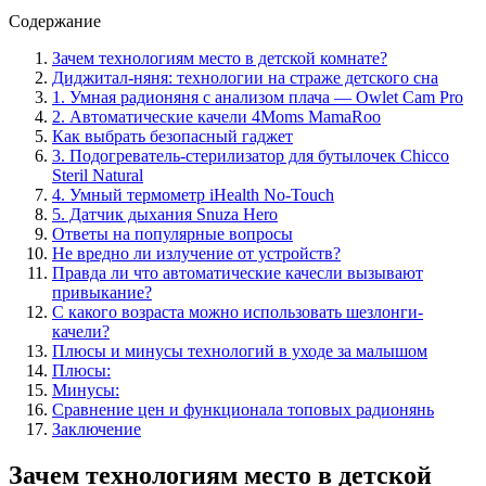
Содержание
Зачем технологиям место в детской комнате?
Диджитал-няня: технологии на страже детского сна
1. Умная радионяня с анализом плача — Owlet Cam Pro
2. Автоматические качели 4Moms MamaRoo
Как выбрать безопасный гаджет
3. Подогреватель-стерилизатор для бутылочек Chicco
Steril Natural
4. Умный термометр iHealth No-Touch
5. Датчик дыхания Snuza Hero
Ответы на популярные вопросы
Не вредно ли излучение от устройств?
Правда ли что автоматические качесли вызывают
привыкание?
С какого возраста можно использовать шезлонги-
качели?
Плюсы и минусы технологий в уходе за малышом
Плюсы:
Минусы:
Сравнение цен и функционала топовых радионянь
Заключение
Зачем технологиям место в детской