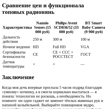
Сравнение цен и функционала
топовых радионянь
Nannio
Philips Avent
BT Smart
Характеристика
Senses (15
SCD836/52 (33
Baby Camera
000 руб)
000 руб)
(9 900 руб)
Дальность
250 м
300 м
100 м
действия
Ночное видение
HD
Full HD
VGA
Сертификаты
CE + CCC +
CE
ГОСТ
безопасности
РОССТЕСТ
Датчик
+
+
—
температуры
Заключение
Когда моя дочь впервые проспала 5 часов подряд благодаря
«умному» ночнику, а я смогла нормально выспаться — я
поняла: технологии не роскошь, а необходимость. Но
помните: ни один гаджет не заменит тёплых маминых рук и
папиной колыбельной. Выбирайте помощников мудро,