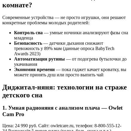
комнате?
Современные устройства — не просто игрушки, они решают
конкретные проблемы молодых родителей:
Контроль сна
— умные ночники анализируют фазы сна
младенца
Безопасность
— датчики дыхания снижают
тревожность у 89% мам (данные опроса BabyTech
Awards 2023)
Автоматизация рутины
— от подогрева бутылочки до
укачивания
Экономия времени
— пока гаджет качает кроватку, вы
можете принять душ или просто выпить чай
Диджитал-няня: технологии на страже
детского сна
1. Умная радионяня с анализом плача — Owlet
Cam Pro
Цена: 24 990 руб. Сайт: owletcare.ru, телефон: 8-800-555-12-
34.Распознаёт 5 типов плача (голод, боль, скука и т.д.),