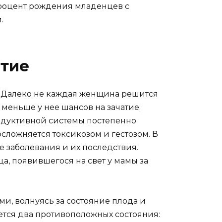
процент рождения младенцев с
.
ятие
й. Далеко не каждая женщина решится
 меньше у нее шансов на зачатие;
родуктивной системы постепенно
осложняется токсикозом и гестозом. В
е заболевания и их последствия.
а, появившегося на свет у мамы за
и, волнуясь за состояние плода и
ется два противоположных состояния: