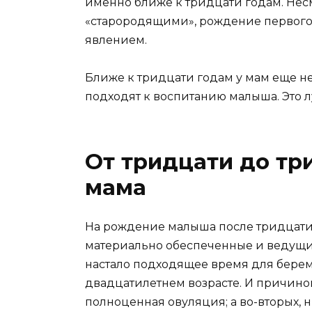
именно ближе к тридцати годам. Несм
«старородящими», рождение первого 
явлением.
Ближе к тридцати годам у мам еще не
подходят к воспитанию малыша. Это л
От тридцати до тр
мама
На рождение малыша после тридцати
материально обеспеченные и ведущие 
настало подходящее время для береме
двадцатилетнем возрасте. И причиной
полноценная овуляция; а во-вторых, 