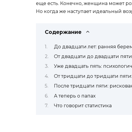
еще есть. Конечно, женщина может ро
Но когда же наступает идеальный во
Содержание
До двадцати лет: ранняя бере
От двадцати до двадцати пяти
Уже двадцать пять: психологи
От тридцати до тридцати пяти
После тридцати пяти: рисков
А теперь о папах
Что говорит статистика