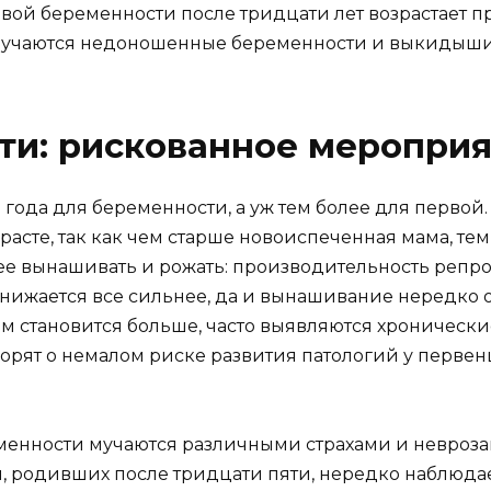
ервой беременности после тридцати лет возрастает 
случаются недоношенные беременности и выкидыши
ти: рискованное меропри
 года для беременности, а уж тем более для перво
асте, так как чем старше новоиспеченная мама, тем
нее вынашивать и рожать: производительность реп
 снижается все сильнее, да и вынашивание нередко 
м становится больше, часто выявляются хронически
орят о немалом риске развития патологий у первенц
енности мучаются различными страхами и неврозам
м, родивших после тридцати пяти, нередко наблюда