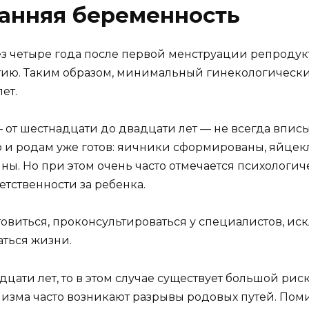
ранняя беременность
рез четыре года после первой менструации репроду
ачатию. Таким образом, минимальный гинекологичес
ет.
 от шестнадцати до двадцати лет — не всегда впис
ю и родам уже готов: яичники сформированы, яйцек
ны. Но при этом очень часто отмечается психологи
тственности за ребенка.
овиться, проконсультироваться у специалистов, и
аться жизни.
цати лет, то в этом случае существует большой рис
изма часто возникают разрывы родовых путей. Поми