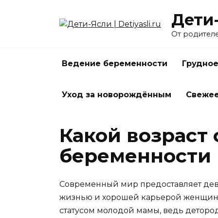
Перейти
Дети-
к
содержанию
От родител
Ведение беременности
Грудное
Уход за новорождённым
Свеже
Какой возраст 
беременности
Современный мир предоставляет деву
жизнью и хорошей карьерой женщины
статусом молодой мамы, ведь детород