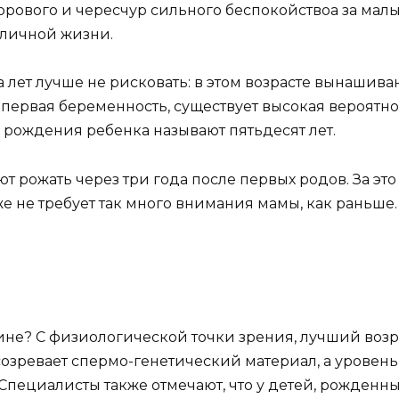
ового и чересчур сильного беспокойствоа за малыш
 личной жизни.
 лет лучше не рисковать: в этом возрасте вынашив
 первая беременность, существует высокая вероят
 рождения ребенка называют пятьдесят лет.
рожать через три года после первых родов. За это
 не требует так много внимания мамы, как раньше.
не? С физиологической точки зрения, лучший возра
 созревает спермо-генетический материал, а уровень
 Специалисты также отмечают, что у детей, рожденны