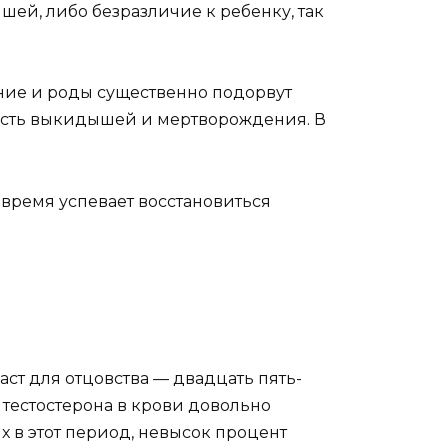
ей, либо безразличие к ребенку, так
ание и роды существенно подорвут
ность выкидышей и мертворождения. В
 время успевает восстановиться
ст для отцовства — двадцать пять-
 тестостерона в крови довольно
х в этот период, невысок процент