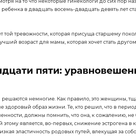
отря на то что некоторые гинекологи до сих пор на
ребенка в двадцать восемь-двадцать девять лет 
т той тревожности, которая присуща старшему поко
учший возраст для мамы, которая хочет стать другом
идцати пяти: уравновешен
 решаются немногие. Как правило, это женщины, т
здоровый образ жизни. Те, кто решил, что в перио
нности, должны помнить, что она, к сожалению, не б
 этому является, во-первых, снижение эстрогена в к
низкая эластичность родовых путей, влекущая за соб