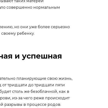
зывают таких матерей
стало совершенно нормальным
лению, но они уже более серьезно
 своему ребенку.
ная и успешная
щательно планирующие свою жизнь,
д от тридцати до тридцати пяти
удет столь же безоблачной, как в
рови, из-за чего реже происходит
ой разрывы в процессе родов.